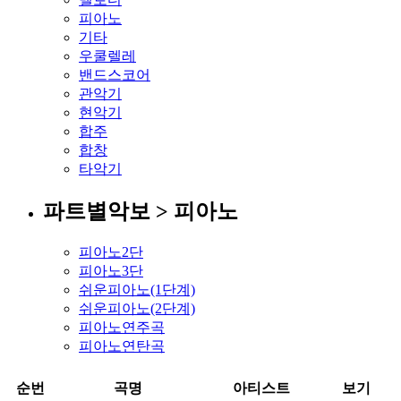
피아노
기타
우쿨렐레
밴드스코어
관악기
현악기
합주
합창
타악기
파트별악보 > 피아노
피아노2단
피아노3단
쉬운피아노(1단계)
쉬운피아노(2단계)
피아노연주곡
피아노연탄곡
순번
곡명
아티스트
보기