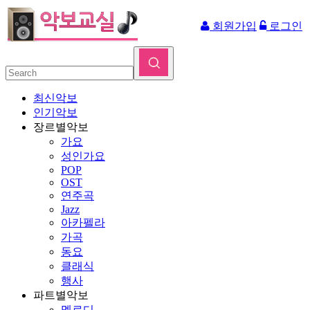
회원가입
로그인
최신악보
인기악보
장르별악보
가요
성인가요
POP
OST
연주곡
Jazz
아카펠라
가곡
동요
클래식
행사
파트별악보
멜로디