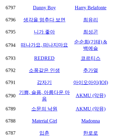
6797
Danny Boy
Harry Belafonte
6796
생각을 멈추다 보면
최유리
6795
니가 좋아
최성곤
순순희(기태) &
떠나가요, 떠나지마요
6794
백예슬
6793
REDRED
코르티스
6792
소풍같은 인생
추가열
6791
갑자기
아이오아이(IOI)
기쁨, 슬픔, 아름다운 마
AKMU (악뮤)
6790
음
6789
소문의 낙원
AKMU (악뮤)
6788
Material Girl
Madonna
6787
입춘
한로로